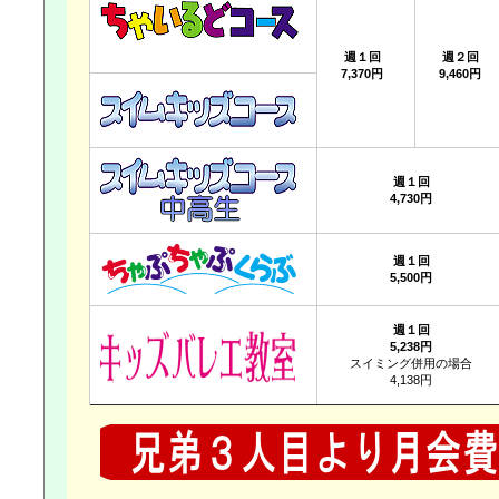
週１回
週２回
7,370円
9,460円
週１回
4,730円
週１回
5,500円
週１回
5,238円
スイミング併用の場合
4,138円